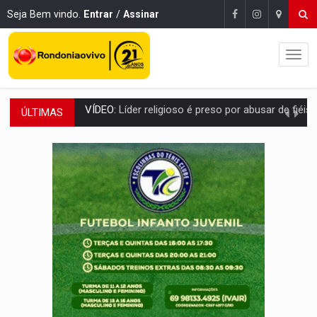
Seja Bem vindo.
Entrar
/
Assinar
ÚLTIMAS
LEVANTAMENTO:
Brasil tem uma história marcada por guerras, revoltas e con
LAMENTÁVEL:
Mulher é encontrada morta dentro de residência e
'XANDY DO MOTOCROSS':
Pai morre em acidente na BR-364 duas semanas após condena
PESO DO VOTO:
Cinco maiores colégios eleitorais concentram 53,7% dos v
COLUNA SEMANAL:
Largada foi dada e candidatos ao Governo de RO partem 
SOB SUSPEITA:
Entrega de 286 máquinas em Rondônia coincide com investig
ARTIGO:
Reter até 50% no distrato imobiliário é legal, mas não pode 
DO HOSPITAL AO CAMPO:
Veja as mais de 200 ações de Marcos Rogé