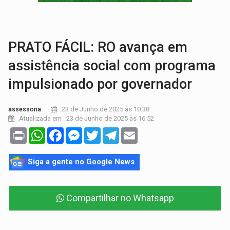
HOMENAGEM:
Cientistas cassados pelo AI-5 se tornam pesquisadores emér
VÍDEO:
Líder religioso é preso por abusar de fiéis sob pretexto de 'pro
PRATO FÁCIL: RO avança em
assistência social com programa
impulsionado por governador
23 de Junho de 2025 às 10:38
assessoria
Atualizada em : 23 de Junho de 2025 às 16:52
Print
WhatsApp
Facebook
Messenger
Twitter
Telegram
Email
Siga a gente no Google News
Compartilhar no Whatsapp