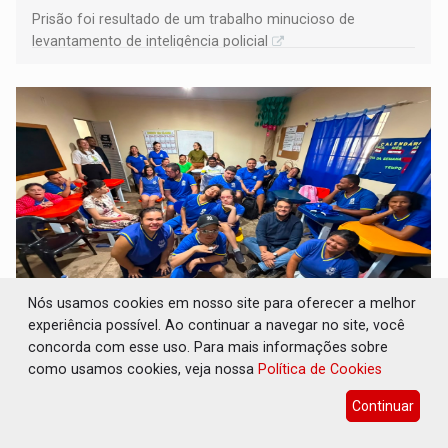
Prisão foi resultado de um trabalho minucioso de
levantamento de inteligência policial
Nós usamos cookies em nosso site para oferecer a melhor
experiência possível. Ao continuar a navegar no site, você
INCLUSÃO: Prefeitura fortalece parceria com
concorda com esse uso. Para mais informações sobre
a APAE para ampliar ações voltadas a PCD's
como usamos cookies, veja nossa
Política de Cookies
Comunidade
07 de Agosto de 2026 às 19:00
Continuar
Atuação integrada entre a Semias e a instituição reforça
o compromisso da gestão municipal com a inclusão, a