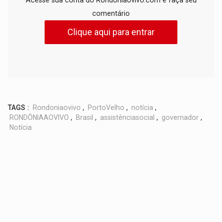
Acesse sua conta do Rondoniaovivo.com e faça seu
comentário
Clique aqui para entrar
TAGS :
Rondoniaovivo
,
PortoVelho
,
notícia
,
RONDÔNIAAOVIVO
,
Brasil
,
assistênciasocial
,
governador
,
Notícia