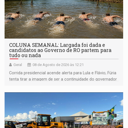
COLUNA SEMANAL: Largada foi dada e
candidatos ao Governo de RO partem para
tudo ou nada
Geral
08 de Agosto de 2026 às 12:21
Corrida presidencial acende alerta para Lula e Flávio; Fúria
tenta tirar a imagem de ser a continuidade do governador
Marcos Rocha; ex-prefeito Hildon Chaves parece ainda
não ter entrado no modo eleição; ABAV faz evento em
Porto Velho