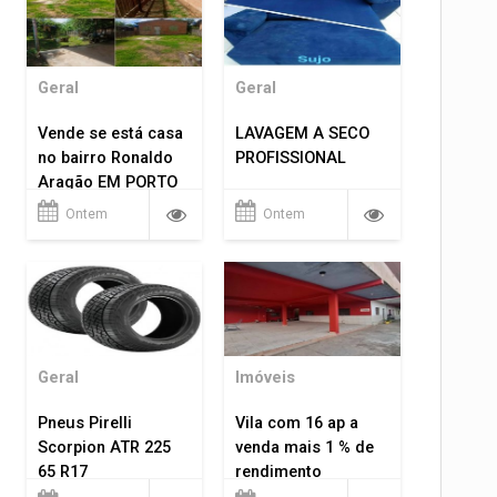
Geral
Geral
Vende se está casa
LAVAGEM A SECO
no bairro Ronaldo
PROFISSIONAL
Aragão EM PORTO
VELHO RO.
Ontem
Ontem
Geral
Imóveis
Pneus Pirelli
Vila com 16 ap a
Scorpion ATR 225
venda mais 1 % de
65 R17
rendimento