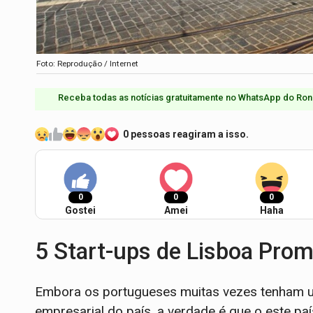
Foto: Reprodução / Internet
Receba todas as notícias gratuitamente no WhatsApp do Ron
0 pessoas reagiram a isso.
0
0
0
Gostei
Amei
Haha
5 Start-ups de Lisboa Prom
Embora os portugueses muitas vezes tenham um
empresarial do país, a verdade é que o este p