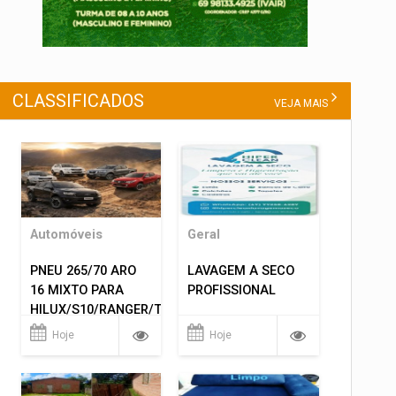
CLASSIFICADOS
VEJA MAIS
Automóveis
Geral
PNEU 265/70 ARO
LAVAGEM A SECO
16 MIXTO PARA
PROFISSIONAL
HILUX/S10/RANGER/TRITON
ETC... MONTAGEM
Hoje
Hoje
GRATIS 599,00