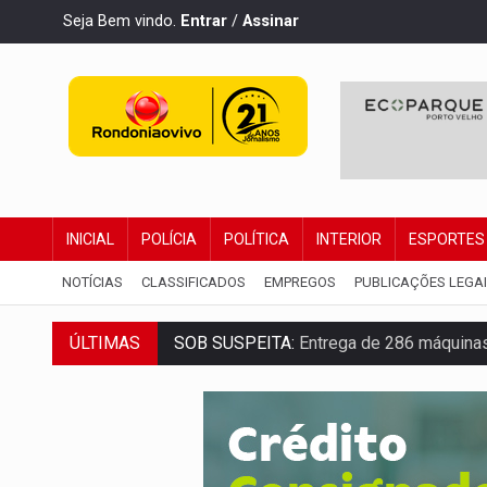
Seja Bem vindo.
Entrar
/
Assinar
INICIAL
POLÍCIA
POLÍTICA
INTERIOR
ESPORTES
NOTÍCIAS
CLASSIFICADOS
EMPREGOS
PUBLICAÇÕES LEGA
SOB SUSPEITA:
Entrega de 286 máquinas
ÚLTIMAS
ARTIGO:
Reter até 50% no distrato imobil
DO HOSPITAL AO CAMPO:
Veja as mais 
EXPANSÃO:
Grupo Nova Era amplia pres