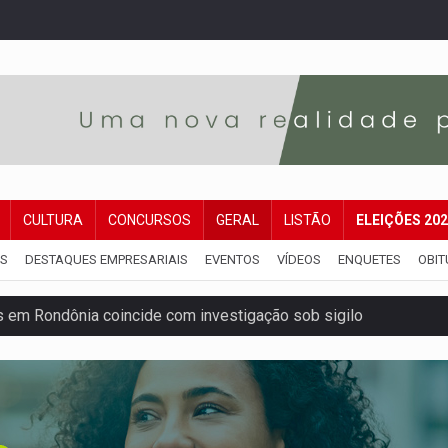
CULTURA
CONCURSOS
GERAL
LISTÃO
ELEIÇÕES 20
IS
DESTAQUES EMPRESARIAIS
EVENTOS
VÍDEOS
ENQUETES
OBIT
 em Rondônia coincide com investigação sob sigilo
iário é legal, mas não pode ser automático
de 200 ações de Marcos Rogério para Rondônia
ença em PVH e transforma Aramix em Super Nova Era