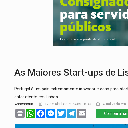
ROTA GLOBAL:
PCC amplia presença inter
CONEXÃO RONDONIAOVIVO:
Museólogo 
EXTENSÃO DE DANOS:
Ferroviários ped
VARIANDO O CARDÁPIO:
Veja essa recei
PREJUÍZO AOS ESTUDANTES:
Greve dos
COLUNA SEMANAL:
Largada foi dada e 
As Maiores Start-ups de Li
Portugal é um país extremamente inovador e casa para sta
estar atento em Lisboa.
Assessoria
17 de Abril de 2024 às 16:30
Atualizada em :
Print
WhatsApp
Facebook
Messenger
Twitter
Telegram
Email
Compartilhar