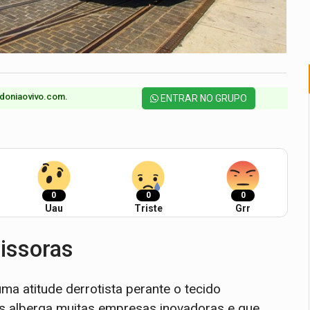
doniaovivo.com.​
ENTRAR NO GRUPO
0
0
0
Uau
Triste
Grr
issoras
a atitude derrotista perante o tecido
aís alberga muitas empresas inovadoras e que