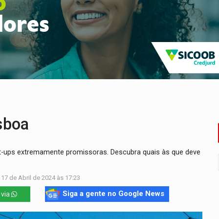
nacional e transforma Brasil em corredor da cocaína
Antônio Ocampo conduz a história de uma ferrovia desgoverna
em ao Iphan recuperação de área atingida por erosão na EFMM
ta de carne assada para o almoço e o jantar
 professores em PVH é considerada ilegal pela Justiça
candidatos ao Governo de RO partem para tudo ou nada
sboa
rt-ups extremamente promissoras. Descubra quais às que deve
 17 de Abril de 2024 às 17:23
Siga a gente no Google News
 via